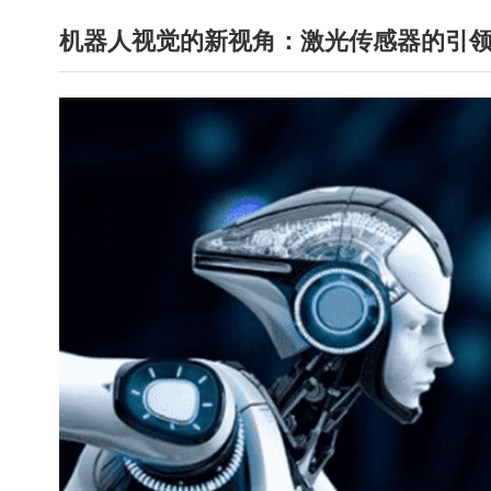
机器人视觉的新视角：激光传感器的引