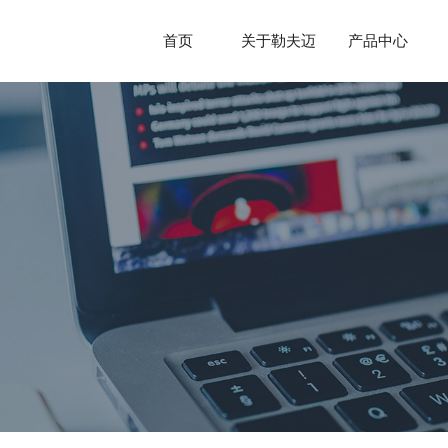
首页
关于勒夫迈
产品中心