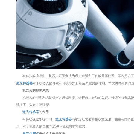
在科技的浪潮中，机器人正逐渐成为我们生活和工作的重要助理。不论是在
激光传感器
对于机器人的导航和环境感知起着至关重要的作用。本文将详细探讨这
机器人的视觉系统
机器人的视觉系统是机器人感知环境，进行自主导航的关键。传统的视觉系
环境下，效果并不理想。
激光传感器
的作用
与传统视觉系统不同，
激光传感器
能够通过发射并接收激光束，测量与物体
息，对于机器人的自主导航和环境感知非常重要。
激光传感器
在机器人中的应用