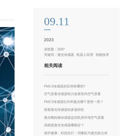
09.11
2023
浏览量：2097
关键词：
激光传感器
机器人应用
智能技术
相关阅读
PM2.5传感器的应用有哪些?
空气质量传感器助力改善室内空气质量
PM2.5传感器红外和激光哪个更胜一筹？
探索激光传感器的多面特性
激光颗粒物传感器监控机房环境空气质量
高精度激光传感器哪家好？
保护健康，科技先行：消毒机与激光粉尘传