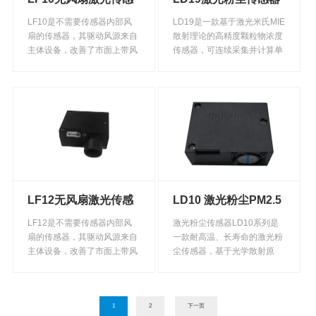
器
LF10是不需要传感器内部风
LD19是一款基于激光米氏MIE
扇的传感器，其驱动风源来自
散射理论的高精度颗粒物浓度
主体设备，改善了市面上带风
传感器，可连续采集并计算单
扇激光传感器风扇带来的缺
位体积内空气中不同粒径的悬
陷，在壳体内部的散射腔中心
浮颗粒物个数，即颗粒物浓度
设置光照度高而且强度均匀的
分布，进而换算成为质量浓
光敏感区，散射腔外设置半导
度，并以通用数字接口形式输
体激光发生器和探测器。探测
出。本传感器可嵌入各种与空
器经放大电路连接有能够根据
气中悬浮颗粒物浓度相关的仪
放大电路输入信号计算出粒子
器仪表或环境改善设备，提供
直径和数量的微控制单元。
及时准确的浓度数据。
LF12无风扇激光传感
LD10 激光粉尘PM2.5
器
传感器
LF12是不需要传感器内部风
激光粉尘传感器LD10系列是
扇的传感器，其驱动风源来自
一款耐高温、长寿命的激光粉
主体设备，改善了市面上带风
尘传感器，基于光学散射原
扇激光传感器风扇带来的缺
理，结合勒夫迈独有的尘源智
陷，在壳体内部的散射腔中心
能识别技术，能准确检测和计
设置光照度高而且强度均匀的
算各类环境下单位体积大不同
光敏感区，散射腔外设置半导
1
2
粒径的悬浮颗粒物的粒子个
下一页