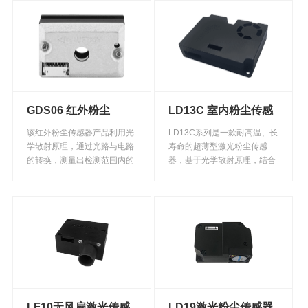
算各类环境下单位体积内不同
算各类环境下单位体积内不同
粒径的悬浮颗粒物的粒子个
粒径的悬浮颗粒物的粒子个
数，通过数学算法及科学标
数，通过数学算法及科学标
定，实现PM2.5质量浓度的准
定，实现PM2.5质量浓度的准
确输出;全金属外壳有效屏蔽电
确输出;全金属外壳有效屏蔽电
磁干扰，抗干扰性能好。
磁干扰，抗干扰性能好。
GDS06 红外粉尘
LD13C 室内粉尘传感
PM2.5传感器
器
该红外粉尘传感器产品利用光
LD13C系列是一款耐高温、长
学散射原理，通过光路与电路
寿命的超薄型激光粉尘传感
的转换，测量出检测范围内的
器，基于光学散射原理，结合
粉尘浓度，可以直接应用单片
勒夫迈独有的尘源智能识别技
机进行UART通信。内置温度
术，能准确检测和计算各类环
补偿功能，体积小，精度高，
境下单位体积内不同粒径的悬
功耗低，测量范围宽，响应时
浮颗粒物的粒子个数，通过数
间短，应用方便快捷。
学算法及科学标定，实现
PM2.5质量浓度的准确输出:导
电外壳有效屏蔽电磁干扰，抗
干扰性能好。
LF10无风扇激光传感
LD19激光粉尘传感器