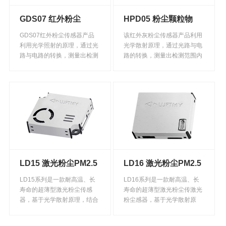
GDS07 红外粉尘
HPD05 粉尘颗粒物
PM2.5传感器
PM2.5传感器
GDS07红外粉尘传感器产品
该红外灰粉尘传感器产品利用
利用光学照射的原理，通过光
光学散射原理，通过光路与电
路与电路的转换，测量出检测
路的转换，测量出检测范围内
范围内的粉尘浓度，可以直接
的粉尘浓度，可以直接应用单
应用单片机进行UART通信。
片机进行UART通信。内置电
内置温度补偿功能,体积小，精
磁屏蔽设计和温度补偿算法，
度高，功耗低，测量范围宽，
体积小，精度高，功耗低，测
响应时间短，应用方便快捷。
量范围宽，响应时间短，应用
方便快捷。
LD15 激光粉尘PM2.5
LD16 激光粉尘PM2.5
传感器
传感器
LD15系列是一款耐高温、长
LD16系列是一款耐高温、长
寿命的超薄型激光粉尘传感
寿命的超薄型激光粉尘传激光
器，基于光学散射原理，结合
粉尘感器，基于光学散射原
勒夫迈独有的尘源激光粉尘智
理，结合勒夫迈独有的尘源智
能识别技术，能准确检测和计
能识别技术，能准确检测和计