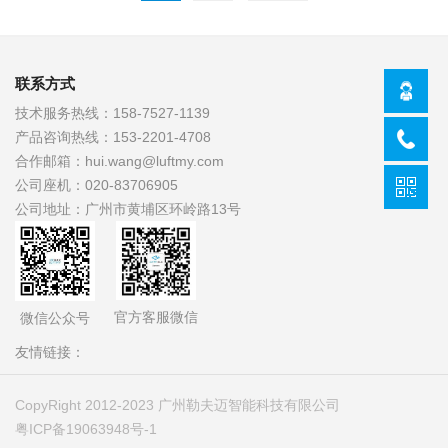
体激光发生器和探测器探测器
数，通过数学算法及科学标
经放大电路连接有能够根据放
定，实现PM2.5质量浓度的准
大电路输入信号计算出粒子直
确输出:导电外壳有效屏蔽电磁
径和数量的微控制单元。
干扰，抗干扰性生好。
联系方式
技术服务热线：
158-7527-1139
产品咨询热线：
153-2201-4708
合作邮箱：
hui.wang@luftmy.com
公司座机：
020-83706905
公司地址：
广州市黄埔区环岭路13号
官方客服微信
微信公众号
友情链接：
CopyRight 2012-2023 广州勒夫迈智能科技有限公司
粤ICP备19063948号-1