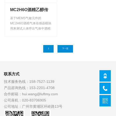
MC2H6O酒精乙醇传
感器
基于MEMS气敏元件的
MC2H6O酒精气体传感器模块
用来测试人体呼出气体中酒精
的含量，测试数据通过I²C或
UART接口通信。 MEMS气敏
元件表面可以被覆滤膜加以保
护， 气体传感器模块可根据需
1
下一页
要选择贴片或排线组装。
联系方式
技术服务热线：
158-7527-1139
产品咨询热线：
153-2201-4708
合作邮箱：
hui.wang@luftmy.com
公司座机：
020-83706905
公司地址：
广州市黄埔区环岭路13号