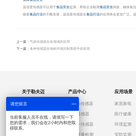
温湿度传感器可以用于
食品安全
监测，帮助企业检测
食品安全
风险，确保食
随着
食品行业
的不断发展，温湿度传感器在
食品行业
的应用将会更加广泛。
上一篇：
气体传感器在各领域的应用
下一篇：
各种传感器在地铁环境控制系统中的应用
关于勒夫迈
产品中心
应用场景
关于我们
PM2.5传感器
家居家电
请您留言
企业文化
气体传感器
医疗健康
当前客服人员不在线，请填写一下
您的需求，我们会在2小时内和您取
发展历程
多合一传感器
环境监测
得联系。
企业优势
空气质量检测
安防监测