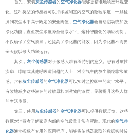
首先，安装
灰尘传感器
的
空气净化器
能够更精准地响应环境变
化。这种类型的传感器可以持续监测室内空气的微粒浓度，一旦检
测到灰尘水平高于既定的安全阈值，
空气净化器
会自动启动或加强
净化功能，直至灰尘浓度降至健康水平。这种智能化的响应机制，
不仅确保了空气质量，还提高了净化器的能效，因为净化器不需要
全天候以最大功率运行。
其次，
灰尘传感器
对于敏感人群有着特别的意义。患有过敏性
疾病、哮喘或其他呼吸道问题的人士，对空气中的灰尘颗粒非常敏
感。含有
灰尘传感器
的
空气净化器
可以实时监控家中的灰尘水平，
有效地减少这些潜在的过敏原和刺激物的浓度，显著提升这些人群
的生活质量。
第三，使用
灰尘传感器
的
空气净化器
可以提供数据反馈。这些
数据对消费者了解家庭内部的空气质量非常有帮助。现代的
空气净
化器
通常搭载有专用的应用程序，能够将传感器获取的数据实时传