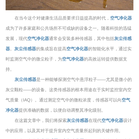
在当今这个对健康生活品质要求日益提高的时代，
空气净化器
成为了许多家庭和公共场所不可或缺的设备之一。随着科技的迅猛
发展，现代
空气净化器
通常会安装多种传感器，其中包括
灰尘传感
器
。
灰尘传感器
的集成旨在提高
空气净化器
的智能化水平，通过实
时监测空气中的微尘粒子，为
空气净化器
的高效运转提供数据支
持。
灰尘传感器
是一种能够探测空气中悬浮粒子——尤其是微小的
灰尘颗粒——的设备。这类传感器的根本用途在于实时监控室内空
气质量（IAQ）。通过测定空气中的微粒浓度，传感器可以向
空气
净化器
提供准确的数据，以便自动调整其净化级别。
在这篇文章中，我们将探索
灰尘传感器
在现代
空气净化器
设计
中的应用，以及其对于提升室内空气质量所起到的关键作用。