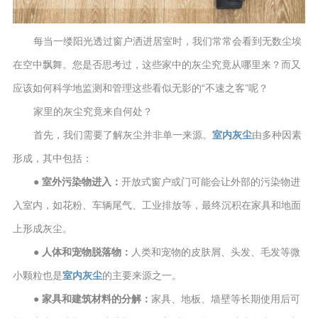
每当一缕阳光透过窗户洒进居室时，我们常常会看到无数尘埃
在空中飘舞。您是否思考过，这些家中的灰尘究竟从哪里来？而又
应该如何科学地监测和管理这些看似无影的“不速之客”呢？
家里的灰尘究竟来自何处？
首先，我们需要了解灰尘并非单一来源。
室内灰尘
由多种因素
形成，其中包括：
● 室外污染物进入：
开放式窗户或门可能会让外部的污染物进
入室内，如花粉、车辆尾气、工业排放等，最终沉积在家具和地面
上形成灰尘。
● 人体和宠物脱落物：
人类和宠物的皮肤屑、头发、毛发等微
小颗粒也是
室内灰尘
的主要来源之一。
● 家具和建筑材料的分解：
家具、地板、墙壁等长期使用后可