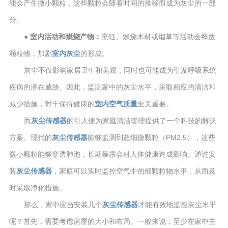
能会产生微小颗粒，这些颗粒会随着时间的推移而成为灰尘的一部
分。
● 室内活动和燃烧产物：
烹饪、燃烧木材或烟草等活动会释放
颗粒物，加剧
室内灰尘
的形成。
灰尘不仅影响家居卫生和美观，同时也可能成为引发呼吸系统
疾病的潜在威胁。因此，监测家中的灰尘水平，采取相应的清洁和
减少措施，对于保持健康的
室内空气质量
至关重要。
而
灰尘传感器
的引入便为家庭清洁管理提供了一个科技的解决
方案。现代的
灰尘传感器
能够监测到超细微颗粒（PM2.5），这些
微小颗粒能够穿透肺泡，长期暴露会对人体健康造成影响。通过安
装
灰尘传感器
，家庭可以实时监控空气中的细颗粒物水平，从而及
时采取净化措施。
那么，家中应当安装几个
灰尘传感器
才能有效地监控灰尘水平
呢？首先，需要考虑房屋的大小和布局。一般来说，至少在家中主