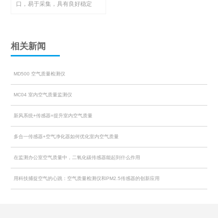
口，易于采集，具有良好稳定
性，便于集成。
相关新闻
MD500 空气质量检测仪
MC04 室内空气质量监测仪
新风系统+传感器=提升室内空气质量
多合一传感器+空气净化器如何优化室内空气质量
在监测办公室空气质量中，二氧化碳传感器能起到什么作用
用科技捕捉空气的心跳：空气质量检测仪和PM2.5传感器的创新应用