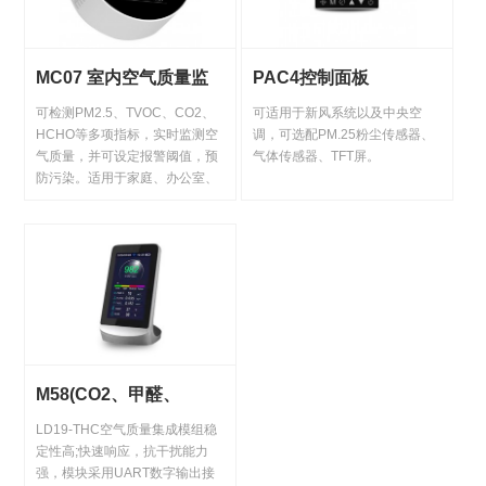
MC07 室内空气质量监
PAC4控制面板
测仪
可检测PM2.5、TVOC、CO2、
可适用于新风系统以及中央空
HCHO等多项指标，实时监测空
调，可选配PM.25粉尘传感器、
气质量，并可设定报警阈值，预
气体传感器、TFT屏。
防污染。适用于家庭、办公室、
汽车等多种场所。
M58(CO2、甲醛、
TVOC、温湿度)检测仪
LD19-THC空气质量集成模组稳
（ODMOEM业务）
定性高;快速响应，抗干扰能力
强，模块采用UART数字输出接