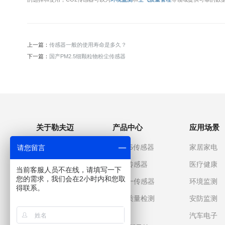
上一篇：
传感器一般的使用寿命是多久？
下一篇：
国产PM2.5细颗粒物粉尘传感器
关于勒夫迈
产品中心
应用场景
关于我们
PM2.5传感器
家居家电
请您留言
企业文化
气体传感器
医疗健康
当前客服人员不在线，请填写一下
您的需求，我们会在2小时内和您取
发展历程
多合一传感器
环境监测
得联系。
企业优势
空气质量检测
安防监测
仪
企业荣誉
汽车电子