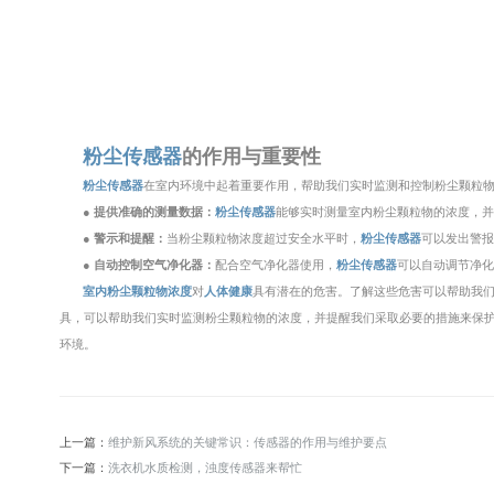
粉尘传感器
的作用与重要性
粉尘传感器
在室内环境中起着重要作用，帮助我们实时监测和控制粉尘颗粒
● 提供准确的测量数据：
粉尘传感器
能够实时测量室内粉尘颗粒物的浓度，
● 警示和提醒：
当粉尘颗粒物浓度超过安全水平时，
粉尘传感器
可以发出警
● 自动控制空气净化器：
配合空气净化器使用，
粉尘传感器
可以自动调节净
室内粉尘颗粒物浓度
对
人体健康
具有潜在的危害。了解这些危害可以帮助我
具，可以帮助我们实时监测粉尘颗粒物的浓度，并提醒我们采取必要的措施来保
环境。
上一篇：
维护新风系统的关键常识：传感器的作用与维护要点
下一篇：
洗衣机水质检测，浊度传感器来帮忙