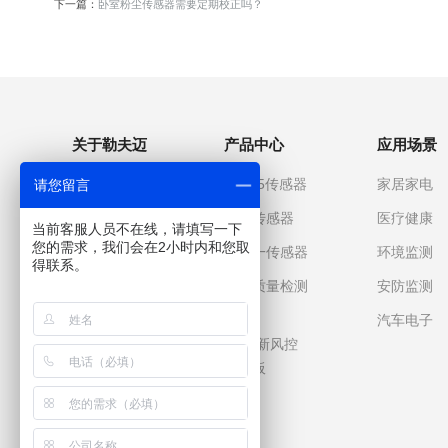
下一篇：
卧室粉尘传感器需要定期校正吗？
关于勒夫迈
产品中心
应用场景
关于我们
PM2.5传感器
家居家电
请您留言
企业文化
气体传感器
医疗健康
当前客服人员不在线，请填写一下
您的需求，我们会在2小时内和您取
发展历程
多合一传感器
环境监测
得联系。
企业优势
空气质量检测
安防监测
仪
企业荣誉
汽车电子
空调/新风控
制面板