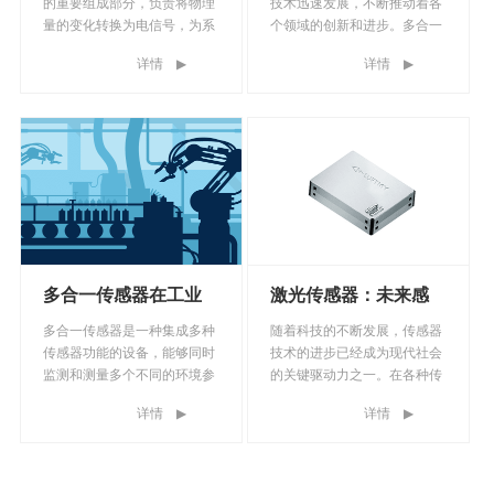
的重要组成部分，负责将物理
技术迅速发展，不断推动着各
量的变化转换为电信号，为系
个领域的创新和进步。多合一
统的正常运行提供信息。传感
传感器作为传感器技术的重要
详情
▶
详情
▶
器在使用过程中可能会出现故
分支，具有广泛的应用前景。
障，影响系统的正常运行。因
本文将深入探讨多合一传感器
此，掌握传感器故障检测的方
是什么，以及它们在哪些场合
法，对于及时发现和排除故障
中可以发挥关键作用。
具有重要意义。
多合一传感器在工业
激光传感器：未来感
自动化中的应用
知科技的驱动力
多合一传感器是一种集成多种
随着科技的不断发展，传感器
传感器功能的设备，能够同时
技术的进步已经成为现代社会
监测和测量多个不同的环境参
的关键驱动力之一。在各种传
数。多合一传感器的设计旨在
感器中，激光系列传感器正以
详情
▶
详情
▶
提供全面的环境数据，使用户
惊人的速度改变着我们的世
能够更全面地了解和掌握周围
界，为各行各业带来了前所未
的情况。多合一传感器的应用
有的创新和便利。本文将深入
将推动工业自动化向智能化、
探讨激光系列传感器的工作原