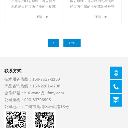
用光学的对射原理，可以精准
散射原理，可以精确的检测出
地检测出经过吸尘器的手柄或
经过吸尘器的手柄或延长杆管
延长杆管道、扫地机器人、抽
道、扫地机器人、抽油烟机、
详情
▶
详情
▶
油烟机、粒子检测仪器等设备
粒子检测仪器等设备的通风管
的通风管道中的粒子数量和浓
道中的粒子数量和浓度数据。
度数据。
1
下一页
联系方式
技术服务热线：
158-7527-1139
产品咨询热线：
153-2201-4708
合作邮箱：
hui.wang@luftmy.com
公司座机：
020-83706905
公司地址：
广州市黄埔区环岭路13号