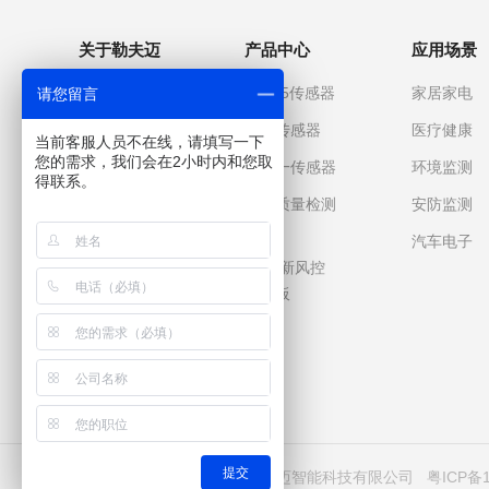
关于勒夫迈
产品中心
应用场景
关于我们
PM2.5传感器
家居家电
请您留言
企业文化
气体传感器
医疗健康
当前客服人员不在线，请填写一下
您的需求，我们会在2小时内和您取
发展历程
多合一传感器
环境监测
得联系。
企业优势
空气质量检测
安防监测
仪
企业荣誉
汽车电子
空调/新风控
制面板
友情链接：
提交
CopyRight 2012-2023 广州勒夫迈智能科技有限公司
粤ICP备1