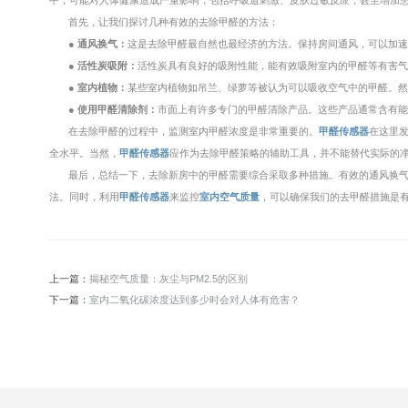
中，可能对人体健康造成严重影响，包括呼吸道刺激、皮肤过敏反应，甚至增加
首先，让我们探讨几种有效的去除甲醛的方法：
● 通风换气：
这是去除甲醛最自然也最经济的方法。保持房间通风，可以加
● 活性炭吸附：
活性炭具有良好的吸附性能，能有效吸附室内的甲醛等有害
● 室内植物：
某些室内植物如吊兰、绿萝等被认为可以吸收空气中的甲醛。
● 使用甲醛清除剂：
市面上有许多专门的甲醛清除产品。这些产品通常含有
在去除甲醛的过程中，监测室内甲醛浓度是非常重要的。
甲醛传感器
在这里
全水平。当然，
甲醛传感器
应作为去除甲醛策略的辅助工具，并不能替代实际的
最后，总结一下，去除新房中的甲醛需要综合采取多种措施。有效的通风换
法。同时，利用
甲醛传感器
来监控
室内空气质量
，可以确保我们的去甲醛措施是
上一篇：
揭秘空气质量：灰尘与PM2.5的区别
下一篇：
室内二氧化碳浓度达到多少时会对人体有危害？