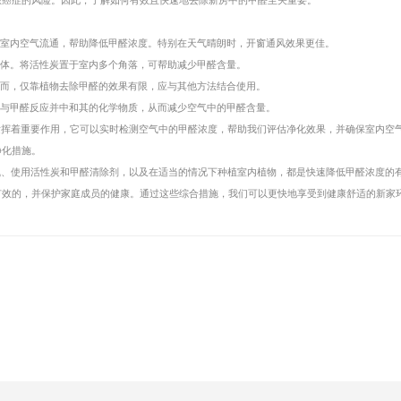
患癌症的风险。因此，了解如何有效且快速地去除新房中的甲醛至关重要。
速室内空气流通，帮助降低甲醛浓度。特别在天气晴朗时，开窗通风效果更佳。
气体。将活性炭置于室内多个角落，可帮助减少甲醛含量。
然而，仅靠植物去除甲醛的效果有限，应与其他方法结合使用。
能与甲醛反应并中和其的化学物质，从而减少空气中的甲醛含量。
发挥着重要作用，它可以实时检测空气中的甲醛浓度，帮助我们评估净化效果，并确保室内空
净化措施。
气、使用活性炭和甲醛清除剂，以及在适当的情况下种植室内植物，都是快速降低甲醛浓度的
有效的，并保护家庭成员的健康。通过这些综合措施，我们可以更快地享受到健康舒适的新家