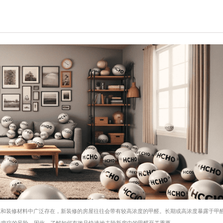
筑和装修材料中广泛存在，新装修的房屋往往会带有较高浓度的甲醛。长期或高浓度暴露于甲