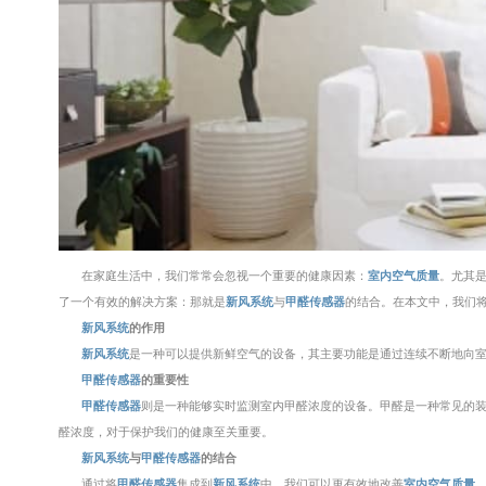
在家庭生活中，我们常常会忽视一个重要的健康因素：
室内空气质量
。尤其
了一个有效的解决方案：那就是
新风系统
与
甲醛传感器
的结合。在本文中，我们将
新风系统
的作用
新风系统
是一种可以提供新鲜空气的设备，其主要功能是通过连续不断地向
甲醛传感器
的重要性
甲醛传感器
则是一种能够实时监测室内甲醛浓度的设备。甲醛是一种常见的
醛浓度，对于保护我们的健康至关重要。
新风系统
与
甲醛传感器
的结合
通过将
甲醛传感器
集成到
新风系统
中，我们可以更有效地改善
室内空气质量