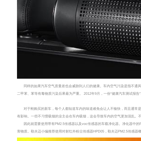
同样的如果汽车空气质量差也会威胁到人们的健康。车内空气污染是指不通
二甲苯、苯等有毒物质污染后果最为严重。 2012年9月，一份“健康汽车测试报
对于刚购买的新车，每个人都知道车内的味道难免会让人不愉快，而且通常
有影响。一些不习惯吸烟的业主会在车内吸烟，这会导致车内的空气更加混乱。
因此就需要使用带有PM2.5传感器以及voc传感器的车载净化器。净化器中
害物质。勒夫迈小编推荐使用对射红外粉尘传感器HPD05，勒夫迈PM2.5传感器