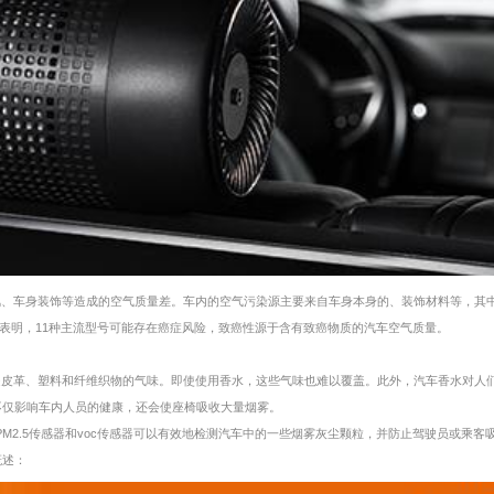
风、车身装饰等造成的空气质量差。车内的空气污染源主要来自车身本身的、装饰材料等，其
告”表明，11种主流型号可能存在癌症风险，致癌性源于含有致癌物质的汽车空气质量。
是皮革、塑料和纤维织物的气味。即使使用香水，这些气味也难以覆盖。此外，汽车香水对人
不仅影响车内人员的健康，还会使座椅吸收大量烟雾。
的PM2.5传感器和voc传感器可以有效地检测汽车中的一些烟雾灰尘颗粒，并防止驾驶员或乘客
概述：