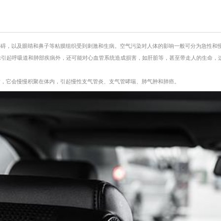
障碍，以及眼睛和鼻子等粘膜组织受到刺激和生病。空气污染对人体的影响一般可分为急性和
除引起呼吸道和肺部疾病外，还可能对心血管系统造成损害，如肝脏等，甚至带走人的生命，
时，它会慢慢积聚在体内，引起慢性支气管炎、支气管哮喘、肺气肿和肺癌。