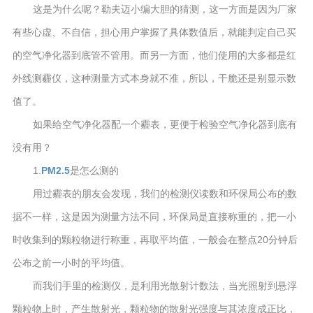
这是为什么呢？勒夫迈小编大胆的猜测，这一方面是因为厂家
有些心虚、不自信，担心用户掌握了具体数值后，就能判定自己买
的空气净化器到底管不管用。而另一方面，他们使用的大多都是红
外线测霾仪，这种测量方式本身就不准，所以，干脆还是别显示数
值了。
如果给空气净化器配一个霾表，更便于检验空气净化器到底有
没有用？
1.
PM2.5
是怎么测的
用过霾表的朋友会发现，我们的检测仪读数和环保局公布的数
据不一样，这是因为测量方法不同，环保局是直接称重的，把一小
时收集到的颗粒物进行称重，再取平均值，一般会在整点20分钟后
公布之前一小时的平均值。
而我们手里的检测仪，是利用光散射计数法，当光照射到悬浮
颗粒物上时，产生散射光，颗粒物的散射光强度与其浓度成正比，