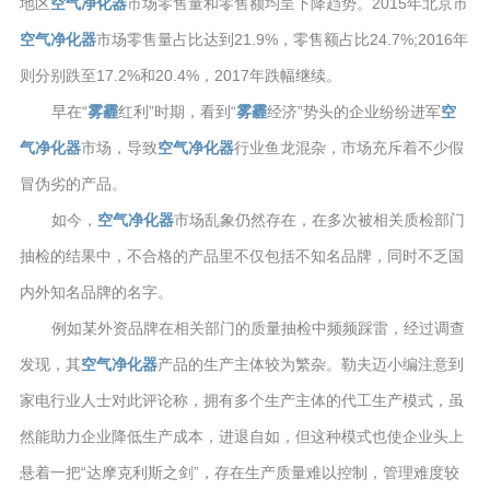
地区
空气净化器
市场零售量和零售额均呈下降趋势。2015年北京市
空气净化器
市场零售量占比达到21.9%，零售额占比24.7%;2016年
则分别跌至17.2%和20.4%，2017年跌幅继续。
早在“
雾霾
红利”时期，看到“
雾霾
经济”势头的企业纷纷进军
空
气净化器
市场，导致
空气净化器
行业鱼龙混杂，市场充斥着不少假
冒伪劣的产品。
如今，
空气净化器
市场乱象仍然存在，在多次被相关质检部门
抽检的结果中，不合格的产品里不仅包括不知名品牌，同时不乏国
内外知名品牌的名字。
例如某外资品牌在相关部门的质量抽检中频频踩雷，经过调查
发现，其
空气净化器
产品的生产主体较为繁杂。勒夫迈小编注意到
家电行业人士对此评论称，拥有多个生产主体的代工生产模式，虽
然能助力企业降低生产成本，进退自如，但这种模式也使企业头上
悬着一把“达摩克利斯之剑”，存在生产质量难以控制，管理难度较