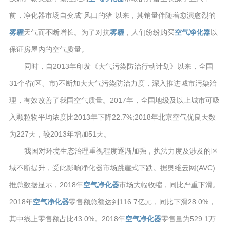
前，净化器市场自变成“风口的猪”以来，其销量伴随着愈演愈烈的
雾霾
天气而不断增长。为了对抗
雾霾
，人们纷纷购买
空气净化器
以
保证房屋内的空气质量。
同时，自2013年印发《大气污染防治行动计划》以来，全国
31个省(区、市)不断加大大气污染防治力度，深入推进城市污染治
理，有效改善了我国空气质量。2017年，全国地级及以上城市可吸
入颗粒物平均浓度比2013年下降22.7%;2018年北京空气优良天数
为227天，较2013年增加51天。
我国对环境生态治理重视程度逐渐加强，执法力度及涉及的区
域不断提升，受此影响净化器市场跳崖式下跌。据奥维云网(AVC)
推总数据显示，2018年
空气净化器
市场大幅收缩，同比严重下滑。
2018年
空气净化器
零售额总额达到116.7亿元，同比下滑28.0%，
其中线上零售额占比43.0%。2018年
空气净化器
零售量为529.1万