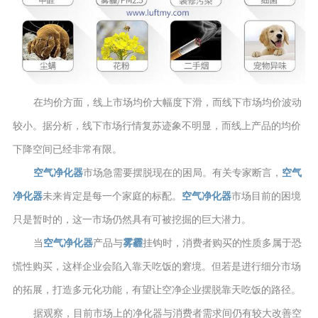
在均价方面，线上市场均价大幅度下滑，而线下市场均价波动
较小。据分析，线下市场行情复苏迹象不明显，而线上产品的均价
下降空间已经非常有限。
空气净化器
市场急需要摆脱现在的困局。有关专家断言，
空气
净化器
未来肯定是每一个家庭的标配。
空气净化器
市场目前的困境
只是暂时的，这一市场仍然具有可被挖掘的巨大潜力。
当
空气净化器
产品与
雾霾
挂钩时，消费者购买的性质多属于恐
慌性购买，这样企业会陷入靠天吃饭的窘境。但若是进行细分市场
的拓展，打造多元化功能，有望让空净企业摆脱靠天吃饭的路径。
据观察，目前市场上的净化器与消费者需求间仍有较大改善空