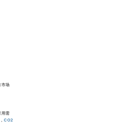
来市场
应用需
，
CO2